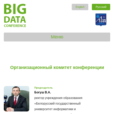
English
Русский
Б
г
ун
и
и
р
Меню
Организационный комитет конференции
Председатель
Богуш В.А.
ректор учреждения образования
«Белорусский государственный
университет информатики и