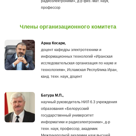
радиоэлектроники», д-р физ.-мат. наук,
профессор
Члены организационного комитета
Араш Косари,
доцент кафедры электротехники и
информационных технологий «Иранская
исследовательская организация по науке и
технологиям», Исламская Республика Иран,
канд. техн. наук, доцент
Батура М.П.,
научный руководитель НИЛ 6.3 учреждения
образования «Белорусский
государственный университет
информатики и радиоэлектроники», д-р
техн. наук, профессор, академик
Международной академии наук высшей