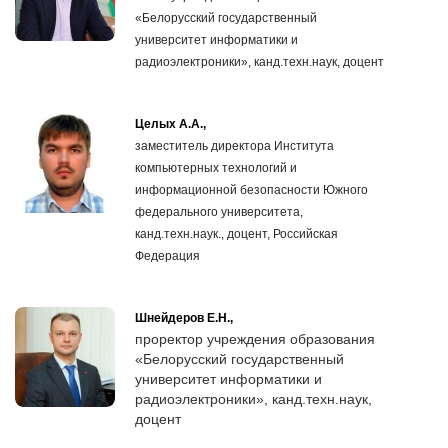
«Белорусский государственный
университет информатики и
радиоэлектроники», канд.техн.наук, доцент
Целых А.А.,
заместитель директора Института
компьютерных технологий и
информационной безопасности Южного
федерального университета,
канд.техн.наук., доцент, Российская
Федерация
Шнейдеров Е.Н.,
проректор учреждения образования
«Белорусский государственный
университет информатики и
радиоэлектроники», канд.техн.наук,
доцент